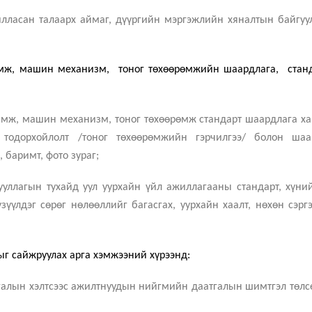
илласан талаарх аймаг, дүүргийн мэргэжлийн хяналтын байгуу
ламж, машин механизм, тоног төхөөрөмжийн шаардлага, стан
ламж, машин механизм, тоног төхөөрөмж стандарт шаардлага х
 тодорхойлолт /тоног төхөөрөмжийн гэрчилгээ/ болон шаа
 баримт, фото зураг;
гууллагын тухайд уул уурхайн үйл ажиллагааны стандарт, хүни
үүлдэг сөрөг нөлөөллийг багасгах, уурхайн хаалт, нөхөн сэрг
ыг сайжруулах арга хэмжээний хүрээнд:
тгалын хэлтсээс ажилтнуудын нийгмийн даатгалын шимтгэл төлс