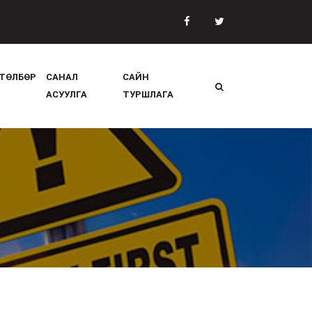
ТӨЛБӨР
САНАЛ
САЙН
АСУУЛГА
ТУРШЛАГА