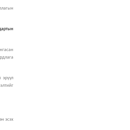
ллагын
дартын
ангасан
рдлага
й эрүүл
ээлтийг
өн эсэх