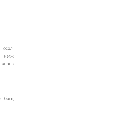
 осол,
н нэгж
хэд энэ
ь багц