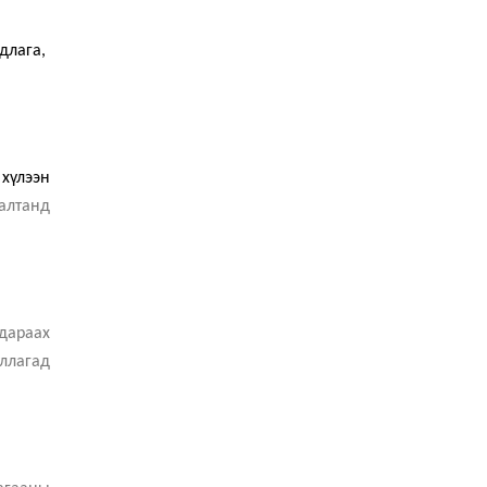
длага,
хүлээн
алтанд
дараах
ллагад