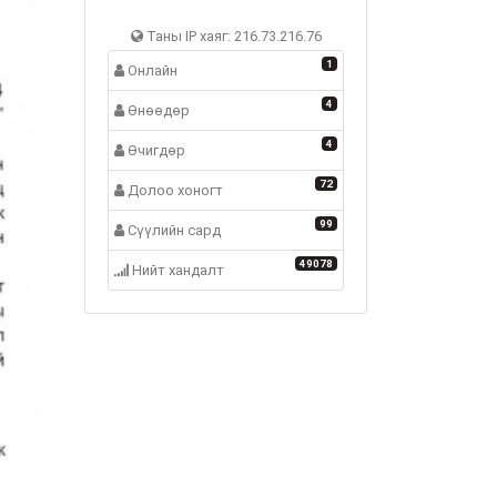
Таны IP хаяг: 216.73.216.76
1
Онлайн
4
Өнөөдөр
4
Өчигдөр
72
Долоо хоногт
99
Сүүлийн сард
49078
Нийт хандалт