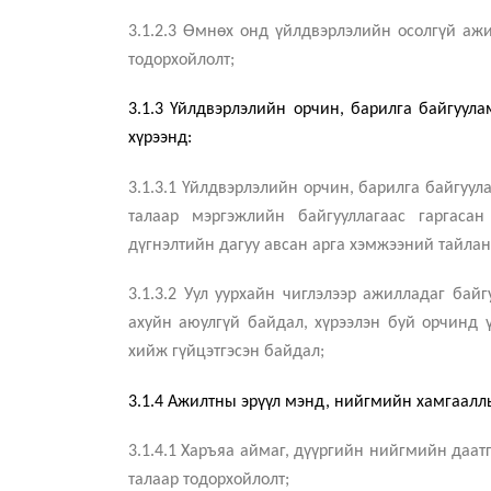
3.1.2.3 Өмнөх онд үйлдвэрлэлийн осолгүй аж
тодорхойлолт;
3.1.3 Үйлдвэрлэлийн орчин, барилга байгуу
хүрээнд:
3.1.3.1 Үйлдвэрлэлийн орчин, барилга байгуу
талаар мэргэжлийн байгууллагаас гаргасан
дүгнэлтийн дагуу авсан арга хэмжээний тайлан,
3.1.3.2 Уул уурхайн чиглэлээр ажилладаг бай
ахуйн аюулгүй байдал, хүрээлэн буй орчинд үз
хийж гүйцэтгэсэн байдал;
3.1.4 Ажилтны эрүүл мэнд, нийгмийн хамгаалл
3.1.4.1 Харъяа аймаг, дүүргийн нийгмийн даа
талаар тодорхойлолт;