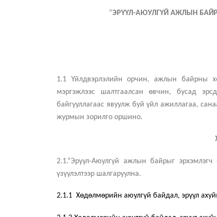
“
ЭРҮҮЛ-АЮУЛГҮЙ АЖЛЫН БАЙР
1.1 Үйлдвэрлэлийн орчин, ажлын байрны х
мэргэжлээс шалтгаалсан өвчин, бусад эрсд
байгууллагаас явуулж буй үйл ажиллагаа, сана
журмын зорилго оршино.
2.1.“Эрүүл-Аюулгүй ажлын байрыг эрхэмлэгч 
үзүүлэлтээр шалгаруулна.
2.1.1 Хөдөлмөрийн аюулгүй байдал, эрүүл ахуй