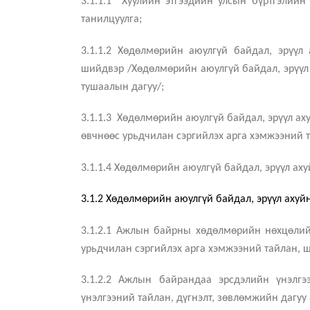
3.1.1.1 Хуулийн этгээдийн улсын бүртгэлийн
танилцуулга;
3.1.1.2 Хөдөлмөрийн аюулгүй байдал, эрүүл 
шийдвэр /Хөдөлмөрийн аюулгүй байдал, эрүүл
тушаалын дагуу/;
3.1.1.3 Хөдөлмөрийн аюулгүй байдал, эрүүл ах
өвчнөөс урьдчилан сэргийлэх арга хэмжээний тө
3.1.1.4 Хөдөлмөрийн аюулгүй байдал, эрүүл ах
3.1.2 Хөдөлмөрийн аюулгүй байдал, эрүүл ахуй
3.1.2.1 Ажлын байрны хөдөлмөрийн нөхцөлийг
урьдчилан сэргийлэх арга хэмжээний тайлан, ш
3.1.2.2 Ажлын байрандаа эрсдэлийн үнэлгэ
үнэлгээний тайлан, дүгнэлт, зөвлөмжийн дагуу 