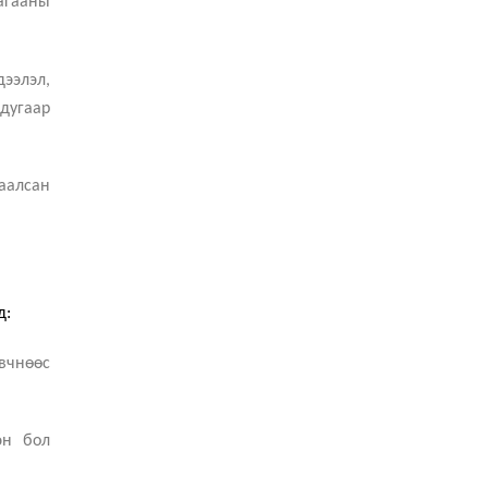
агааны
ээлэл,
дугаар
гаалсан
д:
вчнөөс
эн бол