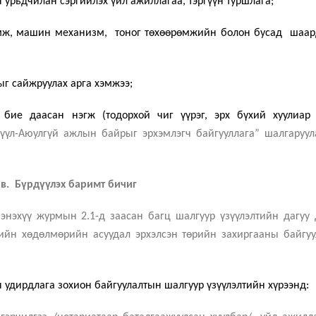
н урьдчилан сэргийлэх үйл ажиллагаа, тэргүүн туршлага
;
ламж, машин механизм, тоног төхөөрөмжийн болон бусад шаар
ыг сайжруулах арга хэмжээ
;
 бие даасан нэгж (тодорхой чиг үүрэг, эрх бүхий хуулиар 
үүл-Аюулгүй ажлын байрыг эрхэмлэгч байгууллага” шалгаруул
ав. Бүрдүүлэх баримт бичиг
 энэхүү журмын 2.1-д заасан багц шалгуур үзүүлэлтийн дагуу 
ийн хөдөлмөрийн асуудал эрхэлсэн төрийн захиргааны байгуу
н удирдлага зохион байгуулалтын шалгуур үзүүлэлтийн хүрээнд: