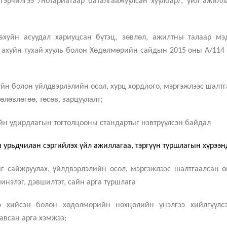
 гэрчилгээ /нотариатаар баталгаажуулсан хуулбар/, үйл ажилл
ахуйн асуудал хариуцсан бүтэц, зөвлөл, ажилтны талаар мэд
 ахуйн тухай хууль болон Хөдөлмөрийн сайдын 2015 оны А/114 
уйн болон үйлдвэрлэлийн осол, хурц хордлого, мэргэжлээс шалт
лөвлөгөө, төсөв, зарцуулалт;
уйн удирдлагын тогтолцооны стандартыг нэвтрүүлсэн байдал
н урьдчилан сэргийлэх үйл ажиллагаа, тэргүүн туршлагын хүрээн
 сайжруулах, үйлдвэрлэлийн осол, мэргэжлээс шалтгаалсан ө
инэлэг, дэвшилтэт, сайн арга туршлага
э хийсэн болон хөдөлмөрийн нөхцөлийн үнэлгээ хийлгүүлс
авсан арга хэмжээ;