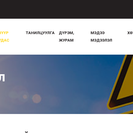
НҮҮР
ТАНИЛЦУУЛГА
ДҮРЭМ,
МЭДЭЭ
ХӨ
УДАС
ЖУРАМ
МЭДЭЭЛЭЛ
л