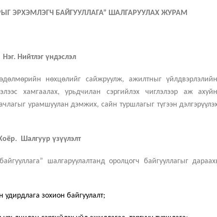
ЫГ ЭРХЭМЛЭГЧ БАЙГУУЛЛАГА” ШАЛГАРУУЛАХ ЖУРАМ
Нэг. Нийтлэг үндэслэл
өдөлмөрийн нөхцөлийг сайжруулж, ажилтныг үйлдвэрлэлийн
элээс хамгаалах, урьдчилан сэргийлэх чиглэлээр аж ахуй
ачлагыг урамшуулан дэмжих, сайн туршлагыг түгээн дэлгэрүүлэ
Хоёр. Шалгуур үзүүлэлт
байгууллага” шалгаруулалтанд оролцогч байгууллагыг дараах
н удирдлага зохион байгуулалт
;