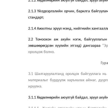
2.1.2 Хөдөлмөрийн аюулгүй байдал, эрүүл ахуй
2.1.3 Үйлдвэрлэлийн орчин, барилга байгуу
стандарт
;
2.1.4 Ажилтны эрүүл мэнд, нийгмийн хамгаалл
2.2 Томоохон аж ахуйн нэгж, байгууллагын
зөвшөөрөгдсөн хуулийн этгээд) дангаараа
“Эр
оролцож болно.
Гур
3.1 Шалгаруулалтанд оролцох байгууллага нь
материалыг бүрдүүлж харъяалах аймаг, дүүрг
ирүүлнэ.
3.1.1 Хөдөлмөрийн аюулгүй байдал, эрүүл ахуй