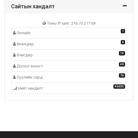
Сайтын хандалт
Таны IP хаяг: 216.73.217.69
1
Онлайн
8
Өнөөдөр
14
Өчигдөр
49
Долоо хоногт
76
Сүүлийн сард
49055
Нийт хандалт