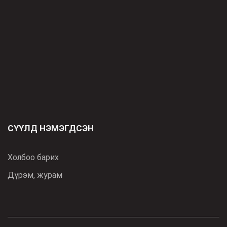
СҮҮЛД НЭМЭГДСЭН
Холбоо барих
Дүрэм, журам