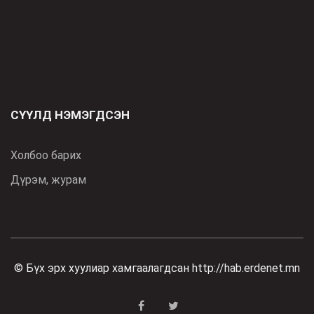
СҮҮЛД НЭМЭГДСЭН
Холбоо барих
Дүрэм, журам
© Бүх эрх хуулиар хамгаалагдсан
http://hab.erdenet.mn