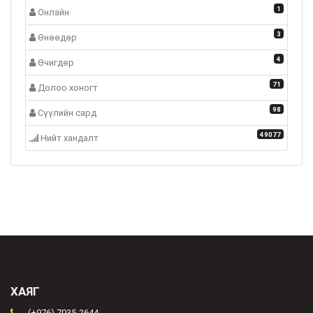
1
Онлайн
3
Өнөөдөр
4
Өчигдөр
71
Долоо хоногт
98
Сүүлийн сард
49077
Нийт хандалт
ХАЯГ
(+976) 7035-2644